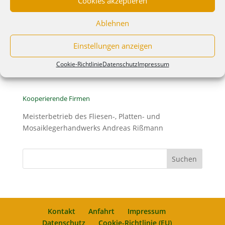
Cookies akzeptieren
Königshainer Weg 48
02829 Schöpstal OT Ebersbach
Ablehnen
Telefon: 03581 – 310638
Einstellungen anzeigen
Telefon Verkauf: 03581-766671
Fax: 03581 – 766670
Cookie-Richtlinie
Datenschutz
Impressum
E-Mail: info@bs-rissmann.de
Kooperierende Firmen
Meisterbetrieb des Fliesen-, Platten- und
Mosaiklegerhandwerks Andreas Rißmann
Kontakt
Anfahrt
Impressum
Datenschutz
Cookie-Richtlinie (EU)