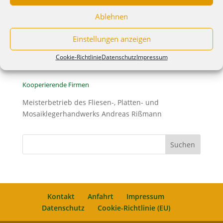
02829 Schöpstal OT Ebersbach
Ablehnen
Telefon: 03581 – 310638
Telefon Verkauf: 03581-766671
Einstellungen anzeigen
Fax: 03581 – 766670
Cookie-Richtlinie
Datenschutz
Impressum
E-Mail: info@bs-rissmann.de
Kooperierende Firmen
Meisterbetrieb des Fliesen-, Platten- und
Mosaiklegerhandwerks Andreas Rißmann
Kontakt
Anfahrt
Impressum
Datenschutz
Cookie-Richtlinie (EU)