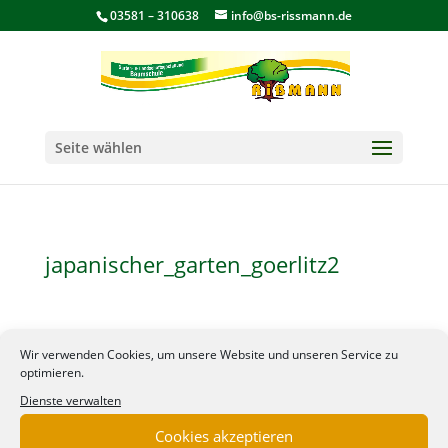
03581 – 310638
info@bs-rissmann.de
Seite wählen
japanischer_garten_goerlitz2
Kontakt
Wir verwenden Cookies, um unsere Website und unseren Service zu
optimieren.
Garten- und Landschaftsgestaltung, Baumschule
Dienste verwalten
Frank Rißmann e.K.
Königshainer Weg 48
Cookies akzeptieren