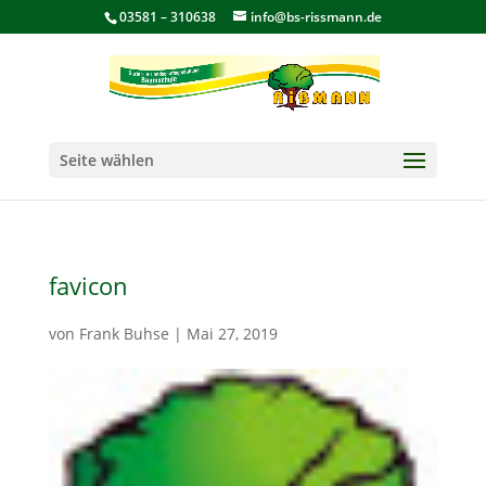
03581 – 310638
info@bs-rissmann.de
Seite wählen
favicon
von
Frank Buhse
|
Mai 27, 2019