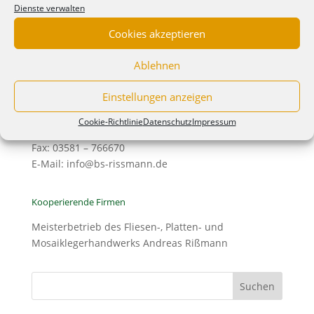
Dienste verwalten
Kontakt
Cookies akzeptieren
Garten- und Landschaftsgestaltung, Baumschule
Frank Rißmann e.K.
Ablehnen
Königshainer Weg 48
02829 Schöpstal OT Ebersbach
Einstellungen anzeigen
Telefon: 03581 – 310638
Cookie-Richtlinie
Datenschutz
Impressum
Telefon Verkauf: 03581-766671
Fax: 03581 – 766670
E-Mail: info@bs-rissmann.de
Kooperierende Firmen
Meisterbetrieb des Fliesen-, Platten- und
Mosaiklegerhandwerks Andreas Rißmann