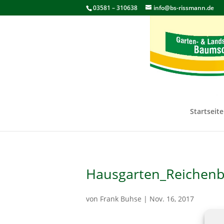
03581 – 310638
info@bs-rissmann.de
Startseite
Hausgarten_Reichen
von
Frank Buhse
|
Nov. 16, 2017