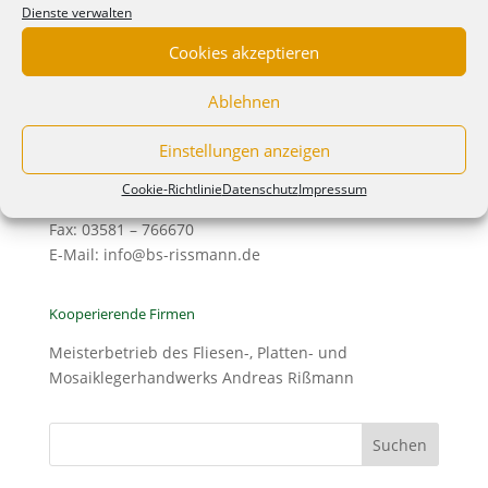
Dienste verwalten
Kontakt
Cookies akzeptieren
Garten- und Landschaftsgestaltung, Baumschule
Frank Rißmann e.K.
Ablehnen
Königshainer Weg 48
02829 Schöpstal OT Ebersbach
Einstellungen anzeigen
Telefon: 03581 – 310638
Cookie-Richtlinie
Datenschutz
Impressum
Telefon Verkauf: 03581-766671
Fax: 03581 – 766670
E-Mail: info@bs-rissmann.de
Kooperierende Firmen
Meisterbetrieb des Fliesen-, Platten- und
Mosaiklegerhandwerks Andreas Rißmann