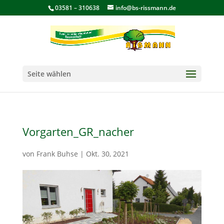
03581 – 310638
info@bs-rissmann.de
Seite wählen
Vorgarten_GR_nacher
von
Frank Buhse
|
Okt. 30, 2021